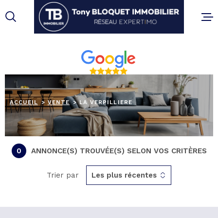
Aller
Aller
Aller
Aller
à
à
au
au
:
la
menu
contenu
recherche
principal
ACHETE
ESTIME
ACCUEIL
VENTE
LA VERPILLIERE
LOUER
0
ANNONCE(S) TROUVÉE(S) SELON VOS CRITÈRES
GESTIO
LOCATI
Trier par
Les plus récentes
VOTRE
PARTEN
IMMOBI