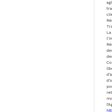
ag
tr
cl
Ré
Tr
La
l'i
Ré
de
de
Co
lib
d’a
d’o
po
re
mo
l’
htt