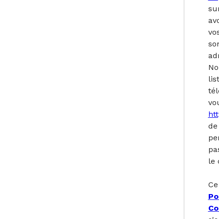
su
av
vo
so
ad
No
li
té
vou
ht
de
pe
pa
le
Ce
Po
Co