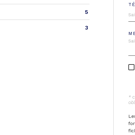
T
5
3
M
* 
obl
Le
fo
fi