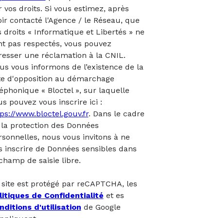
r vos droits. Si vous estimez, après
oir contacté l'Agence / le Réseau, que
s droits « Informatique et Libertés » ne
nt pas respectés, vous pouvez
resser une réclamation à la CNIL.
us vous informons de l’existence de la
ste d'opposition au démarchage
léphonique « Bloctel », sur laquelle
s pouvez vous inscrire ici :
tps://www.bloctel.gouv.fr
. Dans le cadre
 la protection des Données
rsonnelles, nous vous invitons à ne
s inscrire de Données sensibles dans
 champ de saisie libre.
 site est protégé par reCAPTCHA, les
litiques de Confidentialité
et es
nditions d'utilisation
de Google