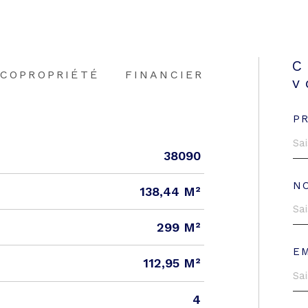
C
COPROPRIÉTÉ
FINANCIER
v
P
38090
N
138,44 M²
299 M²
E
112,95 M²
4