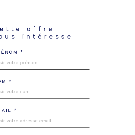
ette offre
ous intéresse
RÉNOM *
OM *
MAIL *