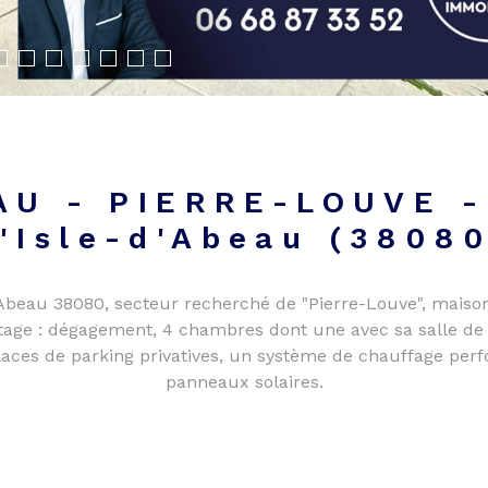
EAU - PIERRE-LOUVE 
L'Isle-d'Abeau (38080
le d'Abeau 38080, secteur recherché de "Pierre-Louve", ma
'étage : dégagement, 4 chambres dont une avec sa salle de 
places de parking privatives, un système de chauffage per
panneaux solaires.