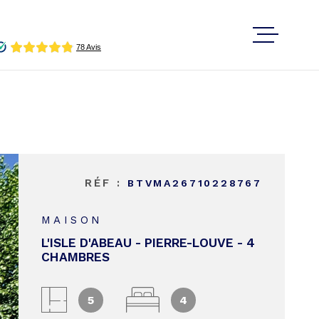
ACHETER
ESTIMER
LOUER
RÉF :
BTVMA26710228767
RER
VOIR LES
3
ANNONCES
MAISON
GESTION 
RÉINITIALISER LES FILTRES
L'ISLE D'ABEAU - PIERRE-LOUVE - 4
CHAMBRES
VOTRE P
IMMOBILI
5
4