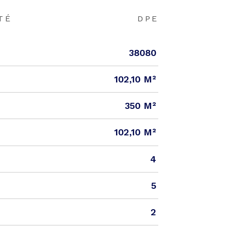
TÉ
DPE
38080
102,10 M²
350 M²
102,10 M²
4
5
2