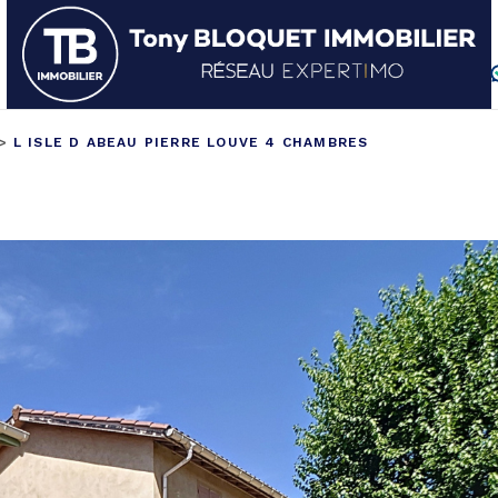
L ISLE D ABEAU PIERRE LOUVE 4 CHAMBRES
ESTIMER
on
1
Budget
FILT
E
5 Pièces